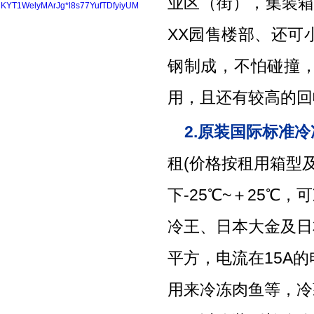
业区（街），集装箱
KYT1WelyMArJg*l8s77YufTDfyiyUM
XX园售楼部、还可
钢制成，不怕碰撞
用，且还有较高的回
2.原装国际标准
租(价格按租用箱型及时
下-25℃~＋25
冷王、日本大金及日本三
平方，电流在15A
用来冷冻肉鱼等，冷