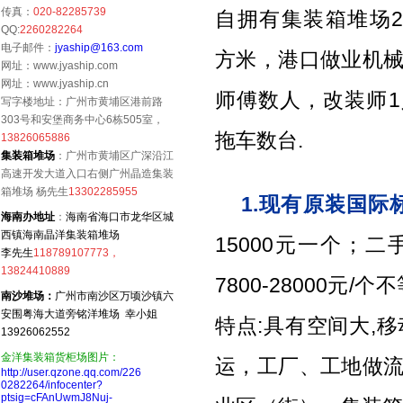
传真：
020-82285739
自拥有集装箱堆场2个
QQ:
2260282264
电子邮件：
jyaship@163.com
方米，港口做业机
网址：www.jyaship.com
网址：www.jyaship.cn
师傅数人，改装师
写字楼地址：广州市黄埔区港前路
303号和安堡商务中心6栋505室，
拖车数台.
13826065886
集装箱堆场
：广州市黄埔区广深沿江
高速开发大道入口右侧广州晶造集装
箱堆场 杨先生
13302285955
1.现有原装国际
海南办地址
：
海南省海口市龙华区城
西镇海南晶洋集装箱堆场
15000元一个；二
李先生
118789107773，
13824410889
7800-28000元
南沙堆场：
广州市南沙区万顷沙镇六
安围粤海大道旁铭洋堆场 幸小姐
特点:具有空间大,
13926062552
金洋集装箱货柜场图片：
运，工厂、工地做流
http://user.qzone.qq.com/226
0282264/infocenter?
ptsig=cFAnUwmJ8Nuj-