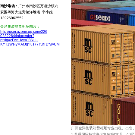
南沙堆场：
广州市南沙区万顷沙镇六
安围粤海大道旁铭洋堆场 幸小姐
13926062552
金洋集装箱货柜场图片：
http://user.qzone.qq.com/226
0282264/infocenter?
ptsig=cFAnUwmJ8Nuj-
KYT1WelyMArJg*l8s77YufTDfyiyUM
广州金洋集装箱货柜场专业出租、出售
1.普通国际标准海运集装箱(20尺，40尺