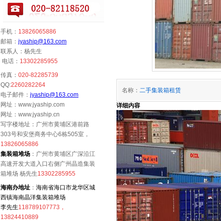
手机：
13826065886
邮箱：
jyaship@163.com
联系人：杨先生
电话：
13302285955
传真：
020-82285739
QQ:
2260282264
名称：
二手集装箱租赁
电子邮件：
jyaship@163.com
网址：www.jyaship.com
详细内容
网址：www.jyaship.cn
写字楼地址：广州市黄埔区港前路
303号和安堡商务中心6栋505室，
13826065886
集装箱堆场
：广州市黄埔区广深沿江
高速开发大道入口右侧广州晶造集装
箱堆场 杨先生
13302285955
海南办地址
：
海南省海口市龙华区城
西镇海南晶洋集装箱堆场
李先生
118789107773，
13824410889