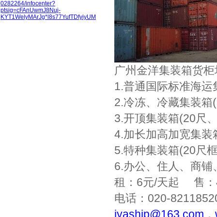
0282264/infocenter?
ptsig=cFAnUwmJ8Nuj-
KYT1WelyMArJg*l8s77YufTDfyiyUM
广州金洋集装箱货柜
1.普通国际标准海运集
2.冷冻、冷藏集装箱(
3.开顶集装箱(20尺、
4.加长加高加宽集装箱
5.特种集装箱(20
6.办公、住人、商
租：6元/天起 售：4
电话：020-8211852
jyaship@163.com
，