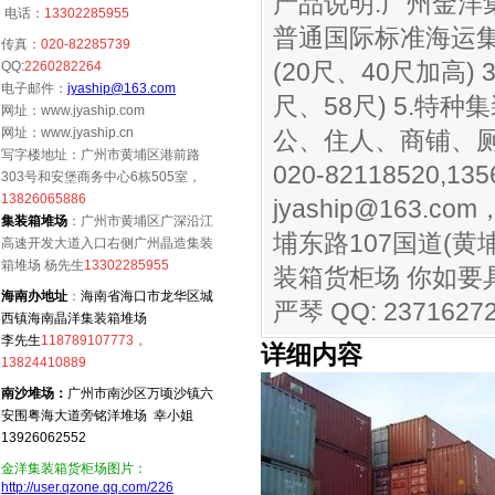
产品说明:广州金洋
电话：
13302285955
普通国际标准海运集装
传真：
020-82285739
(20尺、40尺加高)
QQ:
2260282264
电子邮件：
jyaship@163.com
尺、58尺) 5.特种
网址：www.jyaship.com
网址：www.jyaship.cn
公、住人、商铺、厕所
写字楼地址：广州市黄埔区港前路
020-82118520,1
303号和安堡商务中心6栋505室，
13826065886
jyaship@163.com
集装箱堆场
：广州市黄埔区广深沿江
埔东路107国道(
高速开发大道入口右侧广州晶造集装
箱堆场 杨先生
13302285955
装箱货柜场 你如
海南办地址
：
海南省海口市龙华区城
严琴 QQ: 2371627
西镇海南晶洋集装箱堆场
李先生
118789107773，
详细内容
13824410889
南沙堆场：
广州市南沙区万顷沙镇六
安围粤海大道旁铭洋堆场 幸小姐
13926062552
金洋集装箱货柜场图片：
http://user.qzone.qq.com/226