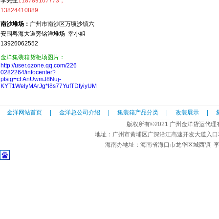
李先生
118789107773，
13824410889
南沙堆场：
广州市南沙区万顷沙镇六
安围粤海大道旁铭洋堆场 幸小姐
13926062552
金洋集装箱货柜场图片：
http://user.qzone.qq.com/226
0282264/infocenter?
ptsig=cFAnUwmJ8Nuj-
KYT1WelyMArJg*l8s77YufTDfyiyUM
金洋网站首页
|
金洋总公司介绍
|
集装箱产品分类
|
改装展示
|
版权所有©2021 广州金洋货运代
地址：广州市黄埔区广深沿江高速开发大道入口
海南办地址：海南省海口市龙华区城西镇 