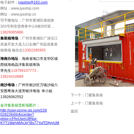
电子邮件：
jyaship@163.com
网址：www.jyaship.com
网址：www.jyaship.cn
写字楼地址：广州市黄埔区港前路
303号和安堡商务中心6栋505室，
13826065886
集装箱堆场
：广州市黄埔区广深沿江
高速开发大道入口右侧广州晶造集装
箱堆场 杨先生
13302285955
海南办地址
：
海南省海口市龙华区城
西镇海南晶洋集装箱堆场
李先生
118789107773，
13824410889
南沙堆场：
广州市南沙区万顷沙镇六
安围粤海大道旁铭洋堆场 幸小姐
下一个：
门窗集装箱
13926062552
上一个：
门窗集装箱
金洋集装箱货柜场图片：
http://user.qzone.qq.com/226
返回
0282264/infocenter?
ptsig=cFAnUwmJ8Nuj-
KYT1WelyMArJg*l8s77YufTDfyiyUM